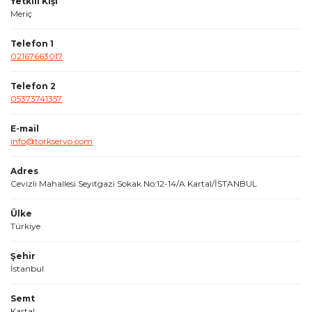
Yetkili Kişi
Meriç
Telefon 1
02167663017
Telefon 2
05373741357
E-mail
info@torkservo.com
Adres
Cevizli Mahallesi Seyitgazi Sokak No:12-14/A Kartal/İSTANBUL
Ülke
Türkiye
Şehir
İstanbul
Semt
Kartal