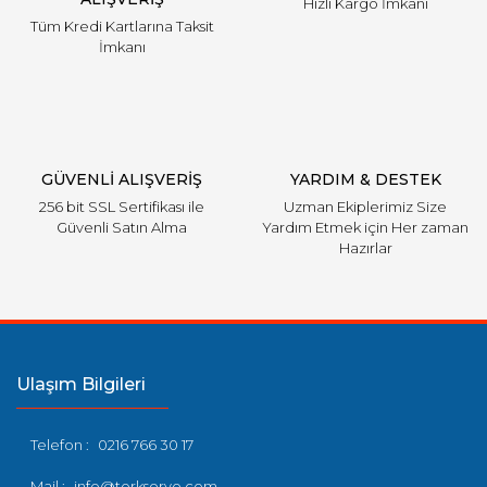
Hızlı Kargo İmkanı
Tüm Kredi Kartlarına Taksit
İmkanı
GÜVENLİ ALIŞVERİŞ
YARDIM & DESTEK
256 bit SSL Sertifikası ile
Uzman Ekiplerimiz Size
Güvenli Satın Alma
Yardım Etmek için Her zaman
Hazırlar
Ulaşım Bilgileri
Telefon :
0216 766 30 17
Mail :
info@torkservo.com