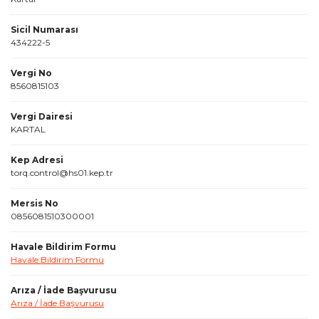
Sicil Numarası
434222-5
Vergi No
8560815103
Vergi Dairesi
KARTAL
Kep Adresi
torq.control@hs01.kep.tr
Mersis No
0856081510300001
Havale Bildirim Formu
Havale Bildirim Formu
Arıza / İade Başvurusu
Arıza / İade Başvurusu