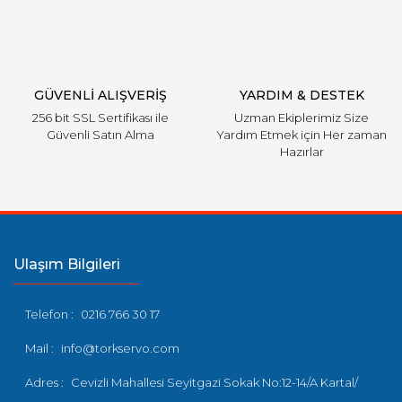
GÜVENLİ ALIŞVERİŞ
YARDIM & DESTEK
256 bit SSL Sertifikası ile
Uzman Ekiplerimiz Size
Güvenli Satın Alma
Yardım Etmek için Her zaman
Hazırlar
Ulaşım Bilgileri
Telefon :
0216 766 30 17
Mail :
info@torkservo.com
Adres :
Cevizli Mahallesi Seyitgazi Sokak No:12-14/A Kartal/