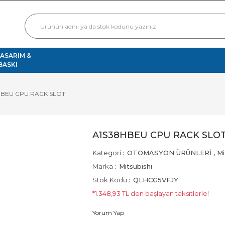
TASARIM &
BASKI
HBEU CPU RACK SLOT
A1S38HBEU CPU RACK SLO
Kategori
OTOMASYON ÜRÜNLERİ
,
Mi
Marka
Mitsubishi
Stok Kodu
QLHCG5VFJY
*1.348,93 TL den başlayan taksitlerle!
Yorum Yap