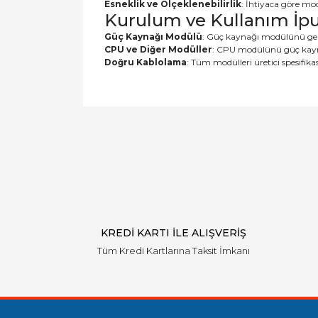
Esneklik ve Ölçeklenebilirlik
: İhtiyaca göre mod
Kurulum ve Kullanım İpuç
Güç Kaynağı Modülü
: Güç kaynağı modülünü genel
CPU ve Diğer Modüller
: CPU modülünü güç kaynağı
Doğru Kablolama
: Tüm modülleri üretici spesifik
Bu ürünün fiyat bilgisi, resim, ürün açıklamal
Görüş ve önerileriniz için teşekkür ederiz.
Ürün resmi kalitesiz, bozuk veya görüntülen
Ürün açıklamasında eksik bilgiler bulunuyor.
Ürün bilgilerinde hatalar bulunuyor.
Ürün fiyatı diğer sitelerden daha pahalı.
Bu ürüne benzer farklı alternatifler olmalı.
KREDİ KARTI İLE ALIŞVERİŞ
Tüm Kredi Kartlarına Taksit İmkanı