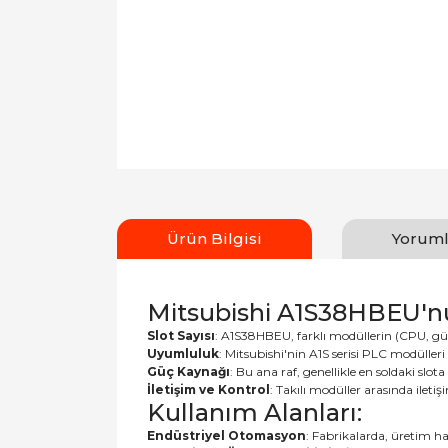
Ürün Bilgisi
Yoruml
Mitsubishi A1S38HBEU'nun
Slot Sayısı
: A1S38HBEU, farklı modüllerin (CPU, güç k
Uyumluluk
: Mitsubishi'nin A1S serisi PLC modüller
Güç Kaynağı
: Bu ana raf, genellikle en soldaki slot
İletişim ve Kontrol
: Takılı modüller arasında ilet
Kullanım Alanları:
Endüstriyel Otomasyon
: Fabrikalarda, üretim hat