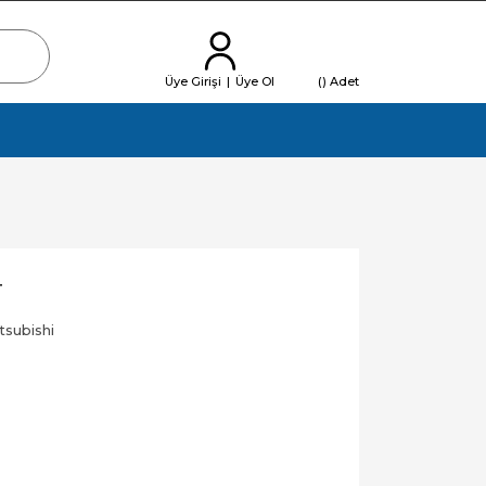
Üye Girişi
|
Üye Ol
(
) Adet
T
tsubishi