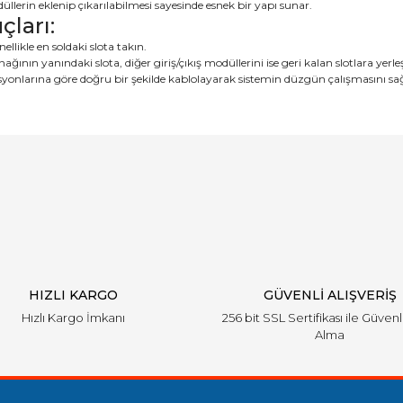
üllerin eklenip çıkarılabilmesi sayesinde esnek bir yapı sunar.
ları:
likle en soldaki slota takın.
nın yanındaki slota, diğer giriş/çıkış modüllerini ise geri kalan slotlara yerleş
asyonlarına göre doğru bir şekilde kablolayarak sistemin düzgün çalışmasını sa
arında ve diğer konularda yetersiz gördüğünüz noktaları öneri formunu ku
Bu ürüne ilk yorumu siz yapın!
emiyor.
Yorum Yaz
HIZLI KARGO
GÜVENLİ ALIŞVERİŞ
Hızlı Kargo İmkanı
256 bit SSL Sertifikası ile Güvenl
Alma
Gönder