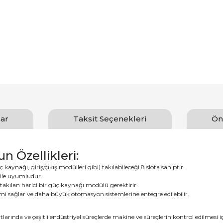
ar
Taksit Seçenekleri
Ön
 Özellikleri:
aynağı, giriş/çıkış modülleri gibi) takılabileceği 8 slota sahiptir.
i ile uyumludur.
a takılan harici bir güç kaynağı modülü gerektirir.
işimi sağlar ve daha büyük otomasyon sistemlerine entegre edilebilir.
larında ve çeşitli endüstriyel süreçlerde makine ve süreçlerin kontrol edilmesi içi