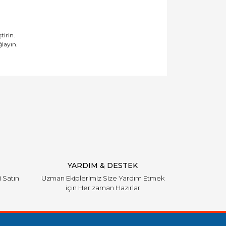
tirin.
ğlayın.
llanarak tarafımıza iletebilirsiniz.
YARDIM & DESTEK
i Satın
Uzman Ekiplerimiz Size Yardım Etmek
için Her zaman Hazırlar