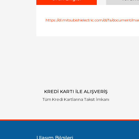
https://dl.mitsubishielectric.com/dl/fa/document/
Bu ürünün fiyat bilgisi, resim, ürün açıklamal
Görüş ve önerileriniz için teşekkür ederiz.
Ürün resmi kalitesiz, bozuk veya görüntülen
Ürün açıklamasında eksik bilgiler bulunuyor.
Ürün bilgilerinde hatalar bulunuyor.
Ürün fiyatı diğer sitelerden daha pahalı.
Bu ürüne benzer farklı alternatifler olmalı.
KREDİ KARTI İLE ALIŞVERİŞ
Tüm Kredi Kartlarına Taksit İmkanı
Ulaşım Bilgileri