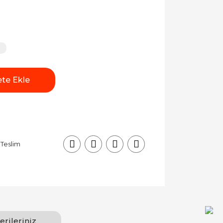
te Ekle
 Teslim
erileriniz