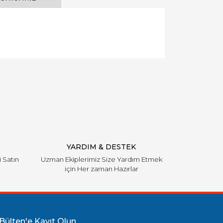
llanarak tarafımıza iletebilirsiniz.
YARDIM & DESTEK
i Satın
Uzman Ekiplerimiz Size Yardım Etmek
için Her zaman Hazırlar
Bülten'e Kayıt Olun