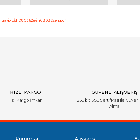
manual/plc/sh080362e/sh080362eh.pdf
arında ve diğer konularda yetersiz gördüğünüz noktaları öneri formunu ku
Bu ürüne ilk yorumu siz yapın!
emiyor.
Yorum Yaz
HIZLI KARGO
GÜVENLİ ALIŞVERİŞ
Hızlı Kargo İmkanı
256 bit SSL Sertifikası ile Güvenl
Alma
Gönder
Kurumsal
Alışveriş
E-