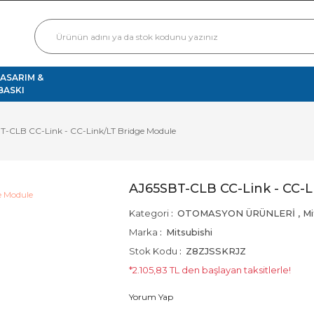
TASARIM &
BASKI
T-CLB CC-Link - CC-Link/LT Bridge Module
AJ65SBT-CLB CC-Link - CC-L
Kategori
OTOMASYON ÜRÜNLERİ
,
Mi
Marka
Mitsubishi
Stok Kodu
Z8ZJSSKRJZ
*2.105,83 TL den başlayan taksitlerle!
Yorum Yap