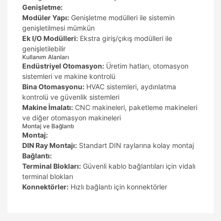
Genişletme:
Modüler Yapı:
Genişletme modülleri ile sistemin
genişletilmesi mümkün
Ek I/O Modülleri:
Ekstra giriş/çıkış modülleri ile
genişletilebilir
Kullanım Alanları
Endüstriyel Otomasyon:
Üretim hatları, otomasyon
sistemleri ve makine kontrolü
Bina Otomasyonu:
HVAC sistemleri, aydınlatma
kontrolü ve güvenlik sistemleri
Makine İmalatı:
CNC makineleri, paketleme makineleri
ve diğer otomasyon makineleri
Montaj ve Bağlantı
Montaj:
DIN Ray Montajı:
Standart DIN raylarına kolay montaj
Bağlantı:
Terminal Blokları:
Güvenli kablo bağlantıları için vidalı
terminal blokları
Konnektörler:
Hızlı bağlantı için konnektörler
Bu ürünün fiyat bilgisi, resim, ürün açıklamalarında
ve diğer konularda yetersiz gördüğünüz noktaları
Bu ürüne ilk yorumu siz yapın!
öneri formunu kullanarak tarafımıza iletebilirsiniz.