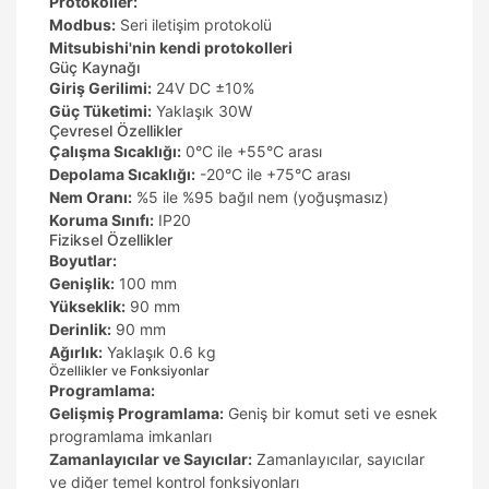
Protokoller:
Modbus:
Seri iletişim protokolü
Mitsubishi'nin kendi protokolleri
Güç Kaynağı
Giriş Gerilimi:
24V DC ±10%
Güç Tüketimi:
Yaklaşık 30W
Çevresel Özellikler
Çalışma Sıcaklığı:
0°C ile +55°C arası
Depolama Sıcaklığı:
-20°C ile +75°C arası
Nem Oranı:
%5 ile %95 bağıl nem (yoğuşmasız)
Koruma Sınıfı:
IP20
Fiziksel Özellikler
Boyutlar:
Genişlik:
100 mm
Yükseklik:
90 mm
Derinlik:
90 mm
Ağırlık:
Yaklaşık 0.6 kg
Özellikler ve Fonksiyonlar
Programlama:
Gelişmiş Programlama:
Geniş bir komut seti ve esnek
programlama imkanları
Zamanlayıcılar ve Sayıcılar:
Zamanlayıcılar, sayıcılar
ve diğer temel kontrol fonksiyonları