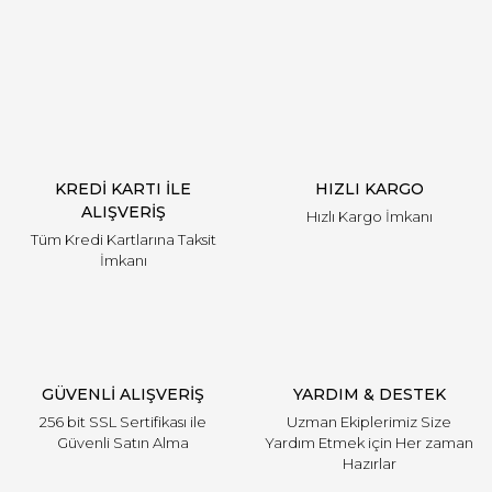
Görüş ve önerileriniz için teşekkür ederiz.
Yorum Yaz
Ürün resmi kalitesiz, bozuk veya görüntülenemiyor.
Ürün açıklamasında eksik bilgiler bulunuyor.
Ürün bilgilerinde hatalar bulunuyor.
Ürün fiyatı diğer sitelerden daha pahalı.
KREDİ KARTI İLE
HIZLI KARGO
Bu ürüne benzer farklı alternatifler olmalı.
ALIŞVERİŞ
Hızlı Kargo İmkanı
Tüm Kredi Kartlarına Taksit
İmkanı
Gönder
GÜVENLİ ALIŞVERİŞ
YARDIM & DESTEK
256 bit SSL Sertifikası ile
Uzman Ekiplerimiz Size
Güvenli Satın Alma
Yardım Etmek için Her zaman
Hazırlar