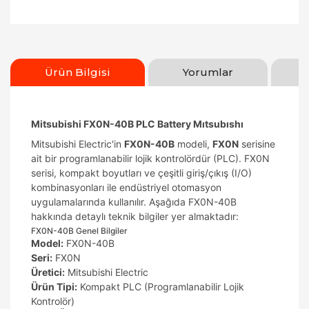
Ürün Bilgisi
Yorumlar
Mitsubishi FX0N-40B PLC Battery Mıtsubıshı
Mitsubishi Electric'in
FX0N-40B
modeli,
FX0N
serisine
ait bir programlanabilir lojik kontrolördür (PLC). FX0N
serisi, kompakt boyutları ve çeşitli giriş/çıkış (I/O)
kombinasyonları ile endüstriyel otomasyon
uygulamalarında kullanılır. Aşağıda FX0N-40B
hakkında detaylı teknik bilgiler yer almaktadır:
FX0N-40B Genel Bilgiler
Model:
FX0N-40B
Seri:
FX0N
Üretici:
Mitsubishi Electric
Ürün Tipi:
Kompakt PLC (Programlanabilir Lojik
Kontrolör)