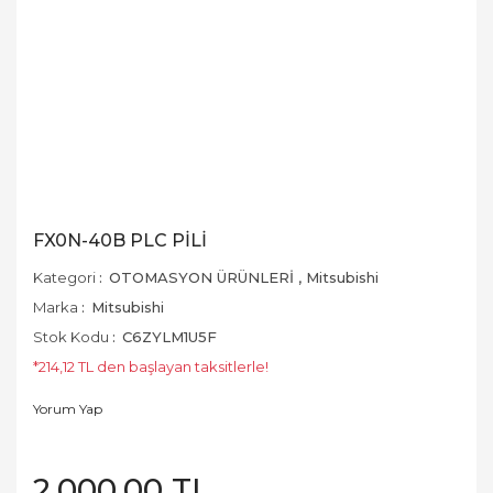
FX0N-40B PLC PİLİ
Kategori
OTOMASYON ÜRÜNLERİ
,
Mitsubishi
Marka
Mitsubishi
Stok Kodu
C6ZYLM1U5F
*214,12 TL den başlayan taksitlerle!
Yorum Yap
2.000,00 TL