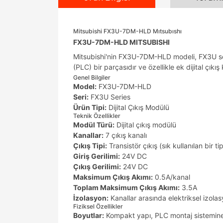
Mitsubishi FX3U-7DM-HLD Mıtsubıshı
FX3U-7DM-HLD MITSUBISHI
Mitsubishi'nin FX3U-7DM-HLD modeli, FX3U seris
(PLC) bir parçasıdır ve özellikle ek dijital çı
Genel Bilgiler
Model:
FX3U-7DM-HLD
Seri:
FX3U Series
Ürün Tipi:
Dijital Çıkış Modülü
Teknik Özellikler
Modül Türü:
Dijital çıkış modülü
Kanallar:
7 çıkış kanalı
Çıkış Tipi:
Transistör çıkış (sık kullanılan bir ti
Giriş Gerilimi:
24V DC
Çıkış Gerilimi:
24V DC
Maksimum Çıkış Akımı:
0.5A/kanal
Toplam Maksimum Çıkış Akımı:
3.5A
İzolasyon:
Kanallar arasında elektriksel izola
Fiziksel Özellikler
Boyutlar:
Kompakt yapı, PLC montaj sistemine