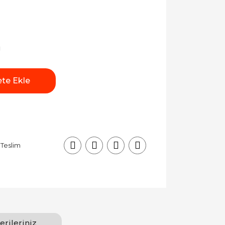
te Ekle
 Teslim
erileriniz