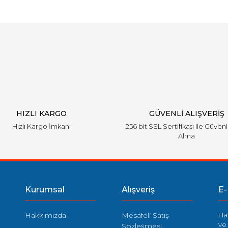
arında ve diğer konularda yetersiz gördüğünüz noktaları öneri formunu ku
Bu ürüne ilk yorumu siz yapın!
emiyor.
Yorum Yaz
HIZLI KARGO
GÜVENLİ ALIŞVERİŞ
Hızlı Kargo İmkanı
256 bit SSL Sertifikası ile Güvenl
Alma
Gönder
Kurumsal
Alışveriş
E-
Hakkımızda
Mesafeli Satış
Ha
ve 
Sözleşmesi