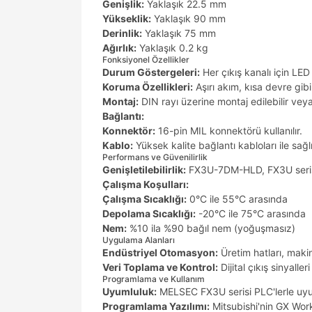
Genişlik:
Yaklaşık 22.5 mm
Yükseklik:
Yaklaşık 90 mm
Derinlik:
Yaklaşık 75 mm
Ağırlık:
Yaklaşık 0.2 kg
Fonksiyonel Özellikler
Durum Göstergeleri:
Her çıkış kanalı için LED
Koruma Özellikleri:
Aşırı akım, kısa devre gib
Montaj:
DIN rayı üzerine montaj edilebilir veya
Bağlantı:
Konnektör:
16-pin MIL konnektörü kullanılır.
Kablo:
Yüksek kalite bağlantı kabloları ile sağlık
Performans ve Güvenilirlik
Genişletilebilirlik:
FX3U-7DM-HLD, FX3U serisi PL
Çalışma Koşulları:
Çalışma Sıcaklığı:
0°C ile 55°C arasında
Depolama Sıcaklığı:
-20°C ile 75°C arasında
Nem:
%10 ila %90 bağıl nem (yoğuşmasız)
Uygulama Alanları
Endüstriyel Otomasyon:
Üretim hatları, makin
Veri Toplama ve Kontrol:
Dijital çıkış sinyalleri
Programlama ve Kullanım
Uyumluluk:
MELSEC FX3U serisi PLC'lerle uyumlu
Programlama Yazılımı:
Mitsubishi'nin GX Work