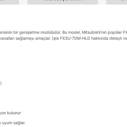
inin bir genişletme modülüdür. Bu model, Mitsubishi'nin popüler FX3U 
kış kanalları sağlamayı amaçlar. İşte FX3U-7DM-HLD hakkında detaylı ve
p)
syon bulunur
 uyum sağlar.