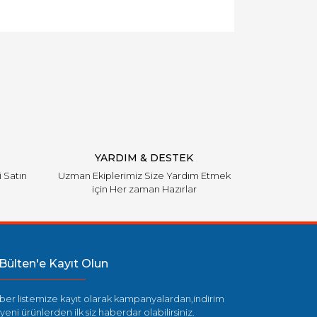
llanarak tarafımıza iletebilirsiniz.
YARDIM & DESTEK
i Satın
Uzman Ekiplerimiz Size Yardım Etmek
için Her zaman Hazırlar
Bülten'e Kayıt Olun
ber listemize kayıt olarak kampanyalardan,indirim
yeni ürünlerden ilk siz haberdar olabilirsiniz.