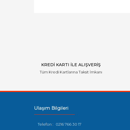
Bu ürünün fiyat bilgisi, resim, ürün açıklamal
Görüş ve önerileriniz için teşekkür ederiz.
Ürün resmi kalitesiz, bozuk veya görüntülen
Ürün açıklamasında eksik bilgiler bulunuyor.
Ürün bilgilerinde hatalar bulunuyor.
Ürün fiyatı diğer sitelerden daha pahalı.
Bu ürüne benzer farklı alternatifler olmalı.
KREDİ KARTI İLE ALIŞVERİŞ
Tüm Kredi Kartlarına Taksit İmkanı
Ulaşım Bilgileri
Telefon :
0216 766 30 17