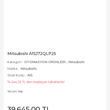
Mitsubishi A1SJ72QLP25
Kategori
OTOMASYON ÜRÜNLERİ
,
Mitsubishi
Marka
Mitsubishi
Stok Kodu
A1S
*4.244,32 TL den başlayan taksitlerle!
Yorum Yap
39.645,00 TL