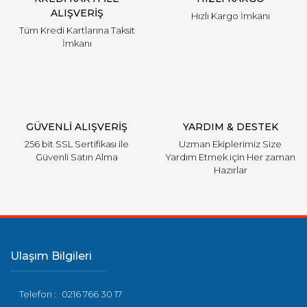
Ürün fiyatı diğer sitelerden daha pahalı.
ALIŞVERİŞ
Hızlı Kargo İmkanı
Bu ürüne benzer farklı alternatifler olmalı.
Tüm Kredi Kartlarına Taksit
İmkanı
Gönder
GÜVENLİ ALIŞVERİŞ
YARDIM & DESTEK
256 bit SSL Sertifikası ile
Uzman Ekiplerimiz Size
Güvenli Satın Alma
Yardım Etmek için Her zaman
Hazırlar
Ulaşım Bilgileri
Telefon :
0216 766 30 17