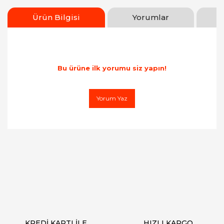
Ürün Bilgisi
Yorumlar
Bu ürüne ilk yorumu siz yapın!
Yorum Yaz
Bu ürünün fiyat bilgisi, resim, ürün
açıklamalarında ve diğer konularda yetersiz
gördüğünüz noktaları öneri formunu
kullanarak tarafımıza iletebilirsiniz.
Görüş ve önerileriniz için teşekkür ederiz.
Ürün resmi kalitesiz, bozuk veya
görüntülenemiyor.
Ürün açıklamasında eksik bilgiler bulunuyor.
Ürün bilgilerinde hatalar bulunuyor.
KREDİ KARTI İLE
HIZLI KARGO