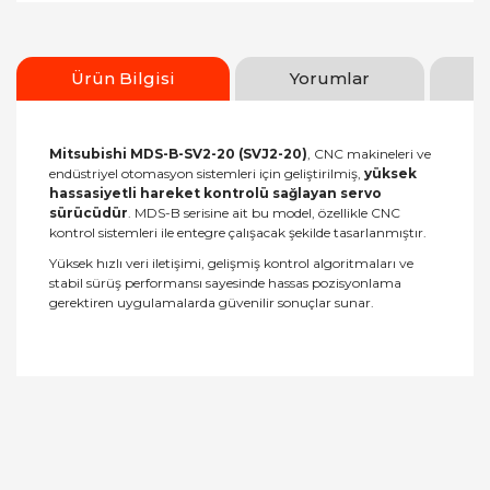
Ürün Bilgisi
Yorumlar
Mitsubishi MDS-B-SV2-20 (SVJ2-20)
, CNC makineleri ve
endüstriyel otomasyon sistemleri için geliştirilmiş,
yüksek
hassasiyetli hareket kontrolü sağlayan servo
sürücüdür
. MDS-B serisine ait bu model, özellikle CNC
kontrol sistemleri ile entegre çalışacak şekilde tasarlanmıştır.
Yüksek hızlı veri iletişimi, gelişmiş kontrol algoritmaları ve
stabil sürüş performansı sayesinde hassas pozisyonlama
gerektiren uygulamalarda güvenilir sonuçlar sunar.
Bu ürünün fiyat bilgisi, resim, ürün açıklamalarında
ve diğer konularda yetersiz gördüğünüz noktaları
Bu ürüne ilk yorumu siz yapın!
öneri formunu kullanarak tarafımıza iletebilirsiniz.
Görüş ve önerileriniz için teşekkür ederiz.
Yorum Yaz
Ürün resmi kalitesiz, bozuk veya görüntülenemiyor.
Ürün açıklamasında eksik bilgiler bulunuyor.