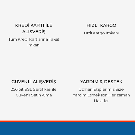
Ürün bilgilerinde hatalar bulunuyor.
Ürün fiyatı diğer sitelerden daha pahalı.
KREDİ KARTI İLE
HIZLI KARGO
Bu ürüne benzer farklı alternatifler olmalı.
ALIŞVERİŞ
Hızlı Kargo İmkanı
Tüm Kredi Kartlarına Taksit
İmkanı
Gönder
GÜVENLİ ALIŞVERİŞ
YARDIM & DESTEK
256 bit SSL Sertifikası ile
Uzman Ekiplerimiz Size
Güvenli Satın Alma
Yardım Etmek için Her zaman
Hazırlar