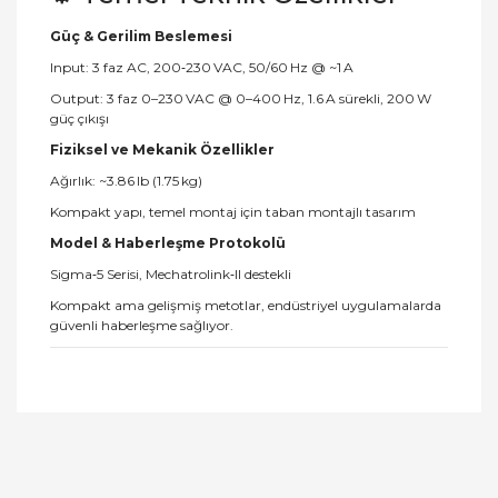
Güç & Gerilim Beslemesi
Input: 3 faz AC, 200‑230 VAC, 50/60 Hz @ ~1 A
Output: 3 faz 0–230 VAC @ 0–400 Hz, 1.6 A sürekli, 200 W
güç çıkışı
Fiziksel ve Mekanik Özellikler
Ağırlık: ~3.86 lb (1.75 kg)
Kompakt yapı, temel montaj için taban montajlı tasarım
Model & Haberleşme Protokolü
Sigma‑5 Serisi, Mechatrolink‑II destekli
Kompakt ama gelişmiş metotlar, endüstriyel uygulamalarda
güvenli haberleşme sağlıyor.
Bu ürünün fiyat bilgisi, resim, ürün açıklamalarında
ve diğer konularda yetersiz gördüğünüz noktaları
Bu ürüne ilk yorumu siz yapın!
öneri formunu kullanarak tarafımıza iletebilirsiniz.
Görüş ve önerileriniz için teşekkür ederiz.
Yorum Yaz
Ürün resmi kalitesiz, bozuk veya görüntülenemiyor.