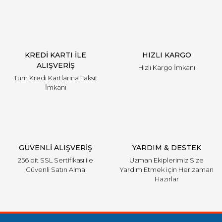
Ürün açıklamasında eksik bilgiler bulunuyor.
Ürün bilgilerinde hatalar bulunuyor.
Ürün fiyatı diğer sitelerden daha pahalı.
KREDİ KARTI İLE
HIZLI KARGO
Bu ürüne benzer farklı alternatifler olmalı.
ALIŞVERİŞ
Hızlı Kargo İmkanı
Tüm Kredi Kartlarına Taksit
İmkanı
Gönder
GÜVENLİ ALIŞVERİŞ
YARDIM & DESTEK
256 bit SSL Sertifikası ile
Uzman Ekiplerimiz Size
Güvenli Satın Alma
Yardım Etmek için Her zaman
Hazırlar